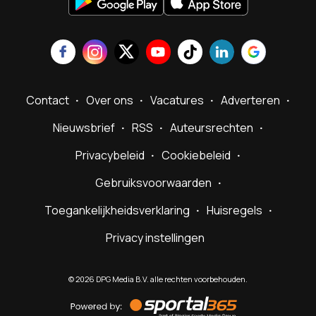
Contact
Over ons
Vacatures
Adverteren
Nieuwsbrief
RSS
Auteursrechten
Privacybeleid
Cookiebeleid
Gebruiksvoorwaarden
Toegankelijkheidsverklaring
Huisregels
Privacy instellingen
©
2026
DPG Media B.V. alle rechten voorbehouden.
Powered
by
Sportal365