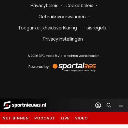
Privacybeleid
Cookiebeleid
Gebruiksvoorwaarden
Toegankelijkheidsverklaring
Huisregels
Privacy instellingen
©
2026
DPG Media B.V. alle rechten voorbehouden.
Powered
by
Sportal365
Sportnieuws.nl
NET BINNEN
PODCAST
LIVE
VIDEO