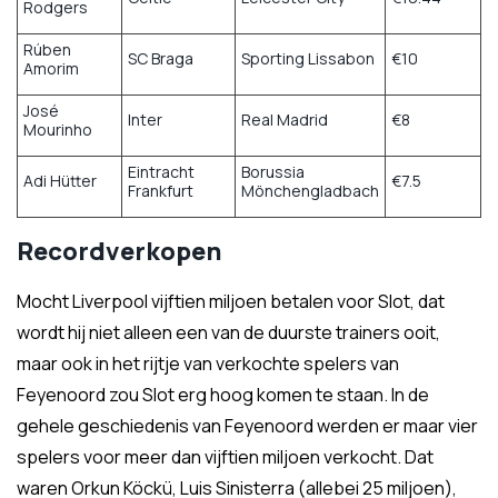
Rodgers
Rúben
SC Braga
Sporting Lissabon
€10
Amorim
José
Inter
Real Madrid
€8
Mourinho
Eintracht
Borussia
Adi Hütter
€7.5
Frankfurt
Mönchengladbach
Recordverkopen
Mocht Liverpool vijftien miljoen betalen voor Slot, dat
wordt hij niet alleen een van de duurste trainers ooit,
maar ook in het rijtje van verkochte spelers van
Feyenoord zou Slot erg hoog komen te staan. In de
gehele geschiedenis van Feyenoord werden er maar vier
spelers voor meer dan vijftien miljoen verkocht. Dat
waren Orkun Köckü, Luis Sinisterra (allebei 25 miljoen),