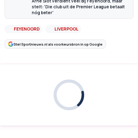
Arne Slot verdient veel bij Feyenoord, maar
stelt: 'Die club uit de Premier League betaalt
nóg beter'
FEYENOORD
LIVERPOOL
Stel Sportnieuws.nl als voorkeursbron in op Google