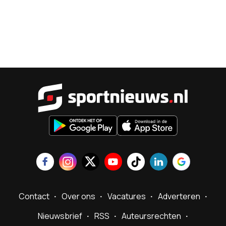
Sportnieu
Contact
Over ons
Vacatures
Adverteren
Nieuwsbrief
RSS
Auteursrechten