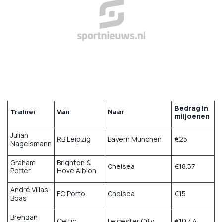
Bedrag in
Trainer
Van
Naar
miljoenen
Julian
RB Leipzig
Bayern München
€25
Nagelsmann
Graham
Brighton &
Chelsea
€18.57
Potter
Hove Albion
André Villas-
FC Porto
Chelsea
€15
Boas
Brendan
Celtic
Leicester City
€10.44