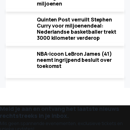
miljoenen
Quinten Post verruilt Stephen
Curry voor miljoenendeal:
Nederlandse basketballer trekt
3000 kilometer verderop
NBA-icoon LeBron James (41)
neemt ingrijpend besluit over
toekomst
Meld je aan en ontvang het laatste nieuws
rechtstreeks in je inbox.
Mis geen spannende evenementen, exclusieve tickets en
unieke updates!