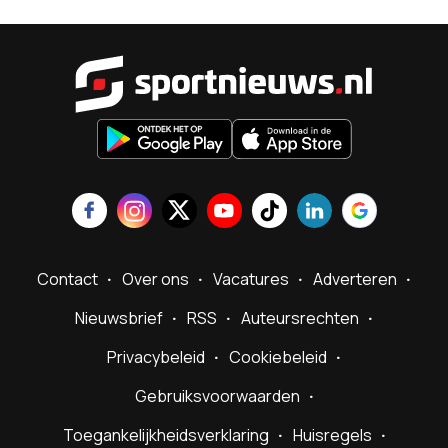
Sportnieu
Contact
Over ons
Vacatures
Adverteren
Nieuwsbrief
RSS
Auteursrechten
Privacybeleid
Cookiebeleid
Gebruiksvoorwaarden
Toegankelijkheidsverklaring
Huisregels