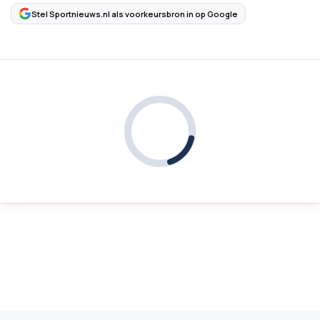
Stel Sportnieuws.nl als voorkeursbron in op Google