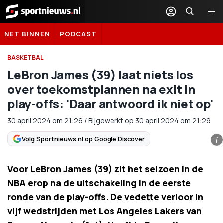
Sportnieuws.nl
NET BINNEN
PODCAST
BASKETBAL
LeBron James (39) laat niets los
over toekomstplannen na exit in
play-offs: 'Daar antwoord ik niet op'
30 april 2024
om
21:26
/
Bijgewerkt op 30 april 2024 om 21:29
Volg Sportnieuws.nl op Google Discover
i
Voor LeBron James (39) zit het seizoen in de
NBA erop na de uitschakeling in de eerste
ronde van de play-offs. De vedette verloor in
vijf wedstrijden met Los Angeles Lakers van