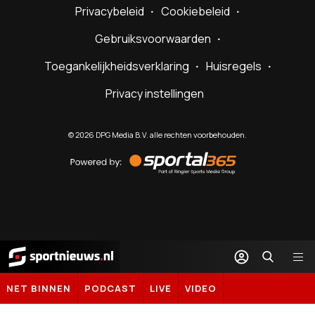
Privacybeleid
Cookiebeleid
Gebruiksvoorwaarden
Toegankelijkheidsverklaring
Huisregels
Privacy instellingen
©
2026
DPG Media B.V. alle rechten voorbehouden.
Powered
by
Sportal365
Sportnieuws.nl
NET BINNEN
PODCAST
LIVE
VIDEO