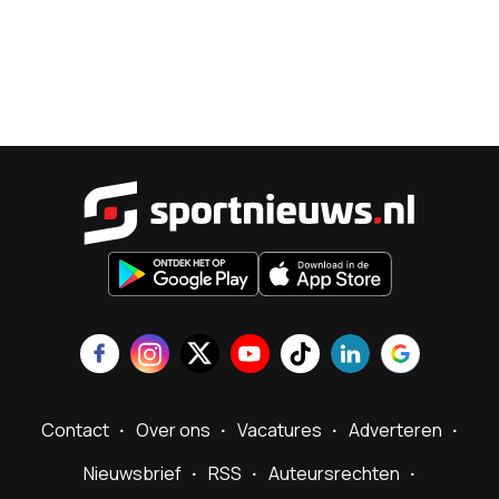
Sportnieu
Contact
Over ons
Vacatures
Adverteren
Nieuwsbrief
RSS
Auteursrechten