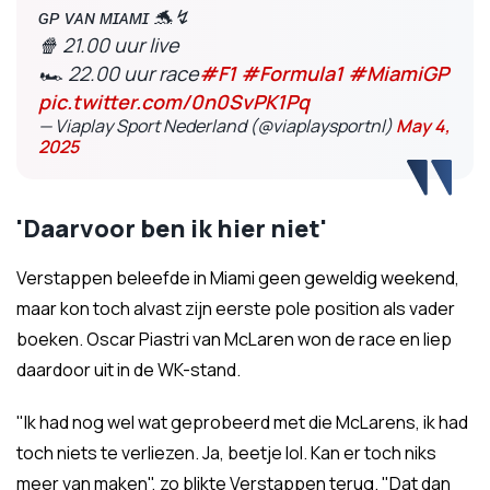
ɢᴘ ᴠᴀɴ ᴍɪᴀᴍɪ 🐬↯
🍿 21.00 uur live
🏎 22.00 uur race
#F1
#Formula1
#MiamiGP
pic.twitter.com/0n0SvPK1Pq
— Viaplay Sport Nederland (@viaplaysportnl)
May 4,
2025
'Daarvoor ben ik hier niet'
Verstappen beleefde in Miami geen geweldig weekend,
maar kon toch alvast zijn eerste pole position als vader
boeken. Oscar Piastri van McLaren won de race en liep
daardoor uit in de WK-stand.
"Ik had nog wel wat geprobeerd met die McLarens, ik had
toch niets te verliezen. Ja, beetje lol. Kan er toch niks
meer van maken", zo blikte Verstappen terug. "Dat dan