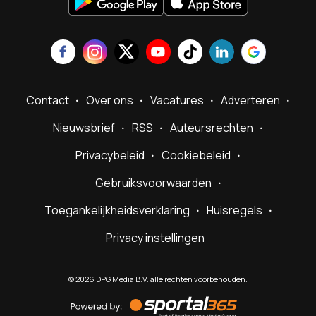
Contact
Over ons
Vacatures
Adverteren
Nieuwsbrief
RSS
Auteursrechten
Privacybeleid
Cookiebeleid
Gebruiksvoorwaarden
Toegankelijkheidsverklaring
Huisregels
Privacy instellingen
©
2026
DPG Media B.V. alle rechten voorbehouden.
Powered
by
Sportal365