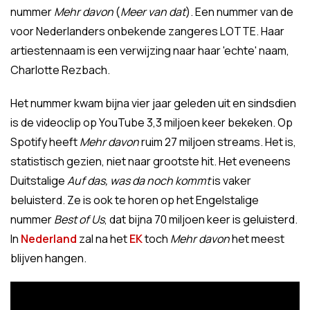
nummer
Mehr davon
(
Meer van dat
). Een nummer van de
voor Nederlanders onbekende zangeres LOTTE. Haar
artiestennaam is een verwijzing naar haar 'echte' naam,
Charlotte Rezbach.
Het nummer kwam bijna vier jaar geleden uit en sindsdien
is de videoclip op YouTube 3,3 miljoen keer bekeken. Op
Spotify heeft
Mehr davon
ruim 27 miljoen streams. Het is,
statistisch gezien, niet naar grootste hit. Het eveneens
Duitstalige
Auf das, was da noch kommt
is vaker
beluisterd. Ze is ook te horen op het Engelstalige
nummer
Best of Us
, dat bijna 70 miljoen keer is geluisterd.
In
Nederland
zal na het
EK
toch
Mehr davon
het meest
blijven hangen.