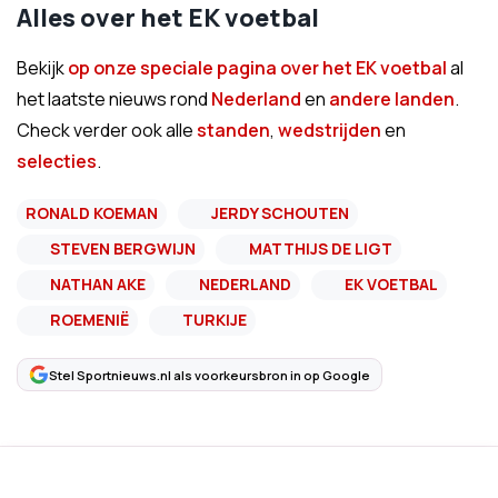
Alles over het EK voetbal
Bekijk
op onze speciale pagina over het EK voetbal
al
het laatste nieuws rond
Nederland
en
andere landen
.
Check verder ook alle
standen
,
wedstrijden
en
selecties
.
RONALD KOEMAN
JERDY SCHOUTEN
STEVEN BERGWIJN
MATTHIJS DE LIGT
NATHAN AKE
NEDERLAND
EK VOETBAL
ROEMENIË
TURKIJE
Stel Sportnieuws.nl als voorkeursbron in op Google