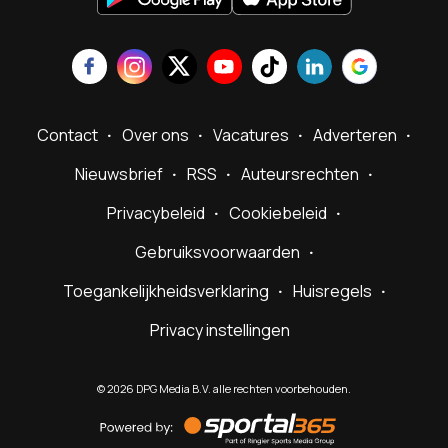
Contact
Over ons
Vacatures
Adverteren
Nieuwsbrief
RSS
Auteursrechten
Privacybeleid
Cookiebeleid
Gebruiksvoorwaarden
Toegankelijkheidsverklaring
Huisregels
Privacy instellingen
©
2026
DPG Media B.V. alle rechten voorbehouden.
Powered
by
Sportal365