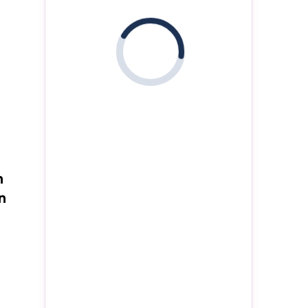
i
n
n