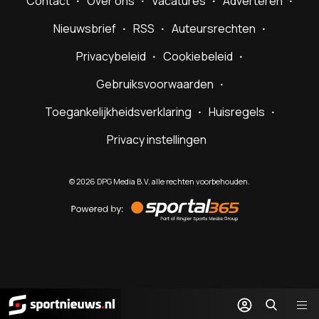
Contact
Over ons
Vacatures
Adverteren
Nieuwsbrief
RSS
Auteursrechten
Privacybeleid
Cookiebeleid
Gebruiksvoorwaarden
Toegankelijkheidsverklaring
Huisregels
Privacy instellingen
©
2026
DPG Media B.V. alle rechten voorbehouden.
Powered
by
Sportal365