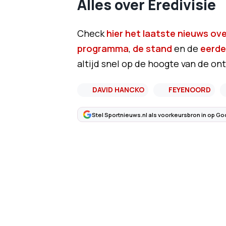
Alles over Eredivisie
Check
hier het laatste nieuws over
programma
,
de stand
en de
eerde
altijd snel op de hoogte van de ont
DAVID HANCKO
FEYENOORD
Stel Sportnieuws.nl als voorkeursbron in op Go