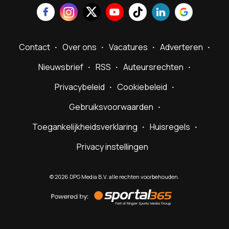
Contact
Over ons
Vacatures
Adverteren
Nieuwsbrief
RSS
Auteursrechten
Privacybeleid
Cookiebeleid
Gebruiksvoorwaarden
Toegankelijkheidsverklaring
Huisregels
Privacy instellingen
©
2026
DPG Media B.V. alle rechten voorbehouden.
Powered
by
Sportal365