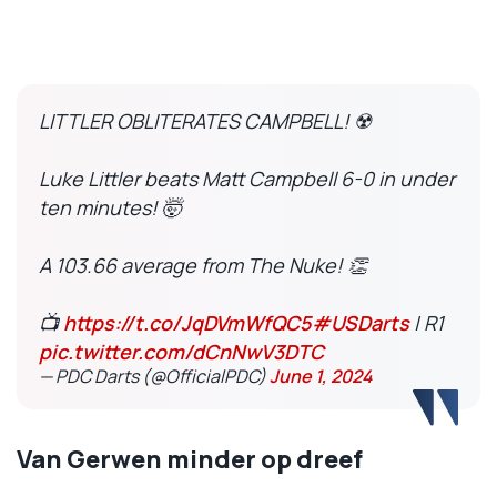
LITTLER OBLITERATES CAMPBELL! ☢️
Luke Littler beats Matt Campbell 6-0 in under
ten minutes! 🤯
A 103.66 average from The Nuke! 👏
📺
https://t.co/JqDVmWfQC5
#USDarts
| R1
pic.twitter.com/dCnNwV3DTC
— PDC Darts (@OfficialPDC)
June 1, 2024
Van Gerwen minder op dreef