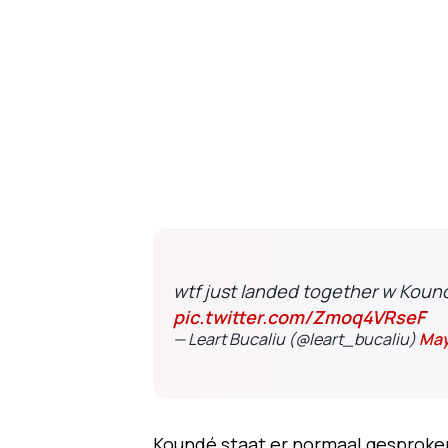
wtf just landed together w Kound
pic.twitter.com/Zmoq4VRseF
— Leart Bucaliu (@leart_bucaliu)
May
Koundé staat er normaal gesproken o