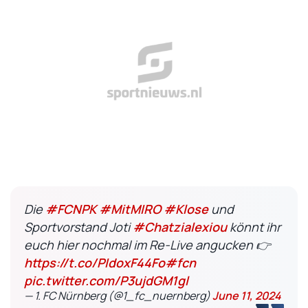
Die
#FCNPK
#MitMIRO
#Klose
und
Sportvorstand Joti
#Chatzialexiou
könnt ihr
euch hier nochmal im Re-Live angucken 👉
https://t.co/PIdoxF44Fo
#fcn
pic.twitter.com/P3ujdGM1gl
— 1. FC Nürnberg (@1_fc_nuernberg)
June 11, 2024