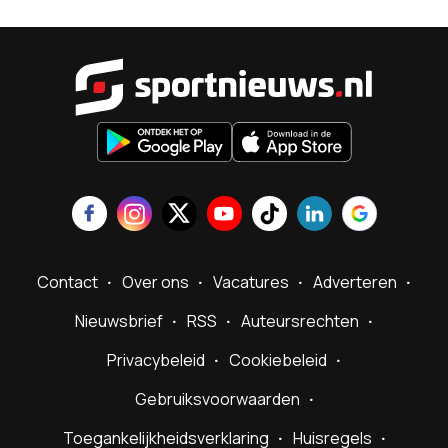
Sportnieu
Contact
Over ons
Vacatures
Adverteren
Nieuwsbrief
RSS
Auteursrechten
Privacybeleid
Cookiebeleid
Gebruiksvoorwaarden
Toegankelijkheidsverklaring
Huisregels