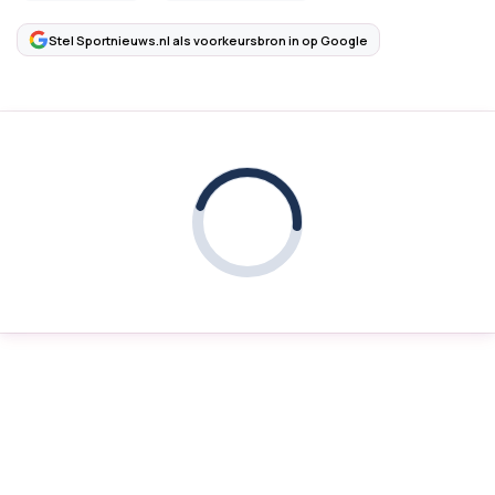
Stel Sportnieuws.nl als voorkeursbron in op Google