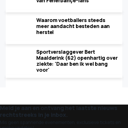
van Fenerbahçe-fans
Waarom voetballers steeds
meer aandacht besteden aan
herstel
Sportverslaggever Bert
Maalderink (62) openhartig over
ziekte: 'Daar ben ik wel bang
voor'
Meld je aan en ontvang het laatste nieuws
rechtstreeks in je inbox.
Mis geen spannende evenementen, exclusieve tickets en
unieke updates!