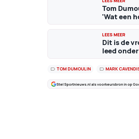
Tom Dumoul
'Wat een h
Dit is de 
leed onder
TOM DUMOULIN
MARK CAVENDI
Stel Sportnieuws.nl als voorkeursbron in op Go