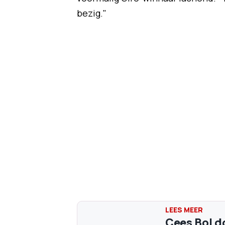
bezig."
Cees Bol d