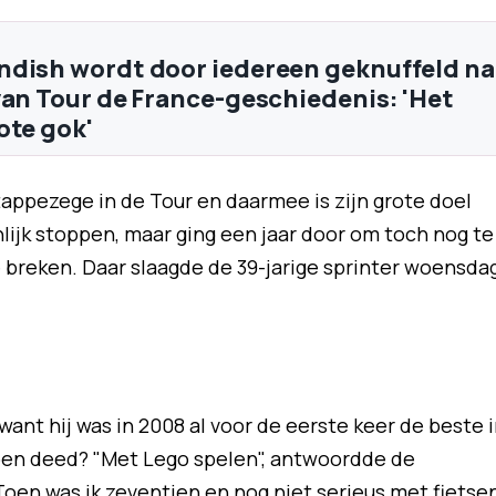
dish wordt door iedereen geknuffeld na
van Tour de France-geschiedenis: 'Het
ote gok'
tappezege in de Tour en daarmee is zijn grote doel
enlijk stoppen, maar ging een jaar door om toch nog te
 breken. Daar slaagde de 39-jarige sprinter woensda
want hij was in 2008 al voor de eerste keer de beste 
en deed? "Met Lego spelen", antwoordde de
oen was ik zeventien en nog niet serieus met fietse