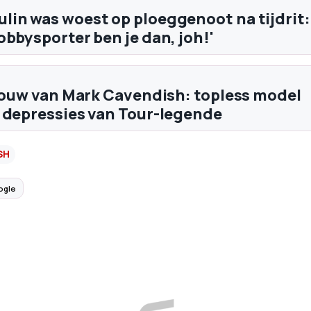
in was woest op ploeggenoot na tijdrit:
obbysporter ben je dan, joh!'
vrouw van Mark Cavendish: topless model
 depressies van Tour-legende
SH
ogle