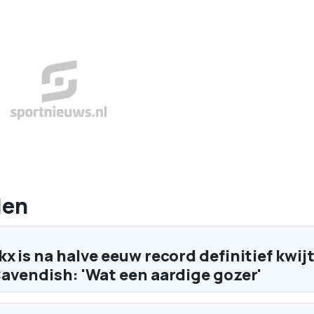
len
x is na halve eeuw record definitief kwij
avendish: 'Wat een aardige gozer'