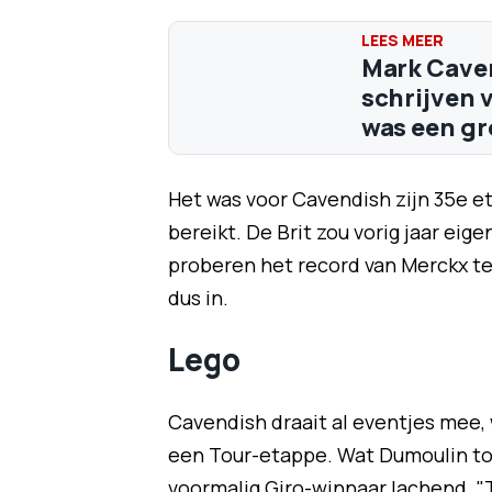
Mark Caven
schrijven 
was een gr
Het was voor Cavendish zijn 35e e
bereikt. De Brit zou vorig jaar eig
proberen het record van Merckx te
dus in.
Lego
Cavendish draait al eventjes mee, 
een Tour-etappe. Wat Dumoulin to
voormalig Giro-winnaar lachend. "T