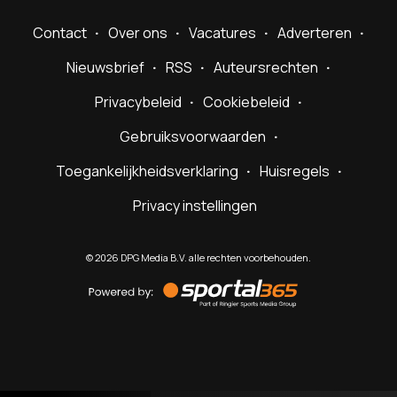
Contact
Over ons
Vacatures
Adverteren
Nieuwsbrief
RSS
Auteursrechten
Privacybeleid
Cookiebeleid
Gebruiksvoorwaarden
Toegankelijkheidsverklaring
Huisregels
Privacy instellingen
©
2026
DPG Media B.V. alle rechten voorbehouden.
Powered
by
Sportal365