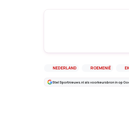
NEDERLAND
ROEMENIË
E
Stel Sportnieuws.nl als voorkeursbron in op Go