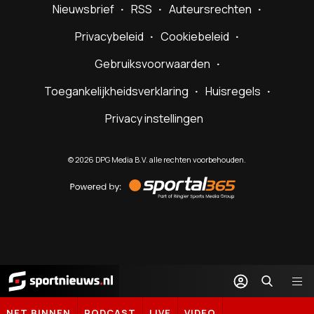
Nieuwsbrief
RSS
Auteursrechten
Privacybeleid
Cookiebeleid
Gebruiksvoorwaarden
Toegankelijkheidsverklaring
Huisregels
Privacy instellingen
©
2026
DPG Media B.V. alle rechten voorbehouden.
Powered
by
Sportal365
Sportnieuws.nl
NET BINNEN
PODCAST
LIVE
VIDEO