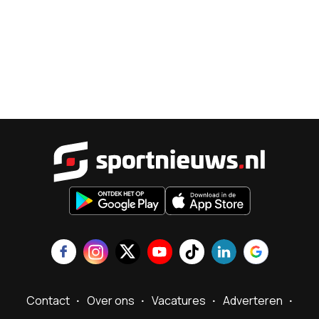
Sportnieu
Contact
Over ons
Vacatures
Adverteren