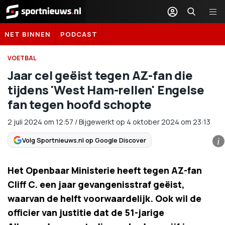
Sportnieuws.nl
NET BINNEN
PODCAST
VOETBAL
Jaar cel geëist tegen AZ-fan die
tijdens 'West Ham-rellen' Engelse
fan tegen hoofd schopte
2 juli 2024
om
12:57
/
Bijgewerkt op 4 oktober 2024 om 23:13
Volg Sportnieuws.nl op Google Discover
i
Het Openbaar Ministerie heeft tegen AZ-fan
Cliff C. een jaar gevangenisstraf geëist,
waarvan de helft voorwaardelijk. Ook wil de
officier van justitie dat de 51-jarige