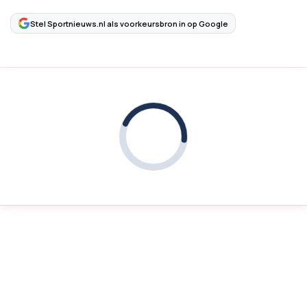
Stel Sportnieuws.nl als voorkeursbron in op Google