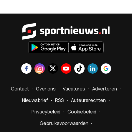
Sportnieu
Contact
Over ons
Vacatures
Adverteren
Nieuwsbrief
RSS
Auteursrechten
Privacybeleid
Cookiebeleid
Gebruiksvoorwaarden