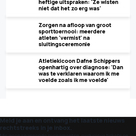
heftige uitspraken: 'Ze wisten
niet dat het zo erg was'
Zorgen na afloop van groot
sporttoernooi: meerdere
atleten 'vermist' na
sluitingsceremonie
Atletiekicoon Dafne Schippers
openhartig over diagnose: 'Dan
was te verklaren waarom ik me
voelde zoals ik me voelde'
Meld je aan en ontvang het laatste nieuws
rechtstreeks in je inbox.
Mis geen spannende evenementen, exclusieve tickets en