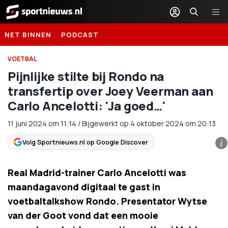
Sportnieuws.nl
NET BINNEN
PODCAST
VOETBAL
Pijnlijke stilte bij Rondo na
transfertip over Joey Veerman aan
Carlo Ancelotti: 'Ja goed…'
11 juni 2024
om
11:14
/
Bijgewerkt op 4 oktober 2024 om 20:13
Volg Sportnieuws.nl op Google Discover
i
Real Madrid-trainer Carlo Ancelotti was
maandagavond digitaal te gast in
voetbaltalkshow Rondo. Presentator Wytse
van der Goot vond dat een mooie