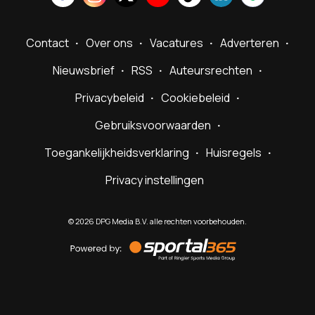
Contact
Over ons
Vacatures
Adverteren
Nieuwsbrief
RSS
Auteursrechten
Privacybeleid
Cookiebeleid
Gebruiksvoorwaarden
Toegankelijkheidsverklaring
Huisregels
Privacy instellingen
©
2026
DPG Media B.V. alle rechten voorbehouden.
Powered
by
Sportal365