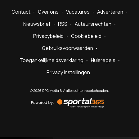
Contact
Over ons
Vacatures
Adverteren
Nieuwsbrief
RSS
Auteursrechten
Privacybeleid
Cookiebeleid
Gebruiksvoorwaarden
Toegankelijkheidsverklaring
Huisregels
Privacy instellingen
©
2026
DPG Media B.V. alle rechten voorbehouden.
Powered
by
Sportal365