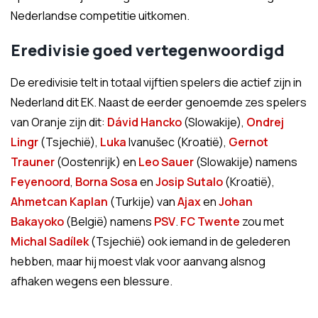
Nederlandse competitie uitkomen.
Eredivisie goed vertegenwoordigd
De eredivisie telt in totaal vijftien spelers die actief zijn in
Nederland dit EK. Naast de eerder genoemde zes spelers
van Oranje zijn dit:
Dávid
Hancko
(Slowakije),
Ondrej
Lingr
(Tsjechië),
Luka
Ivanušec (Kroatië),
Gernot
Trauner
(Oostenrijk) en
Leo Sauer
(Slowakije) namens
Feyenoord
,
Borna Sosa
en
Josip Sutalo
(Kroatië),
Ahmetcan Kaplan
(Turkije) van
Ajax
en
Johan
Bakayoko
(België) namens
PSV
.
FC Twente
zou met
Michal
Sadílek
(Tsjechië) ook iemand in de gelederen
hebben, maar hij moest vlak voor aanvang alsnog
afhaken wegens een blessure.