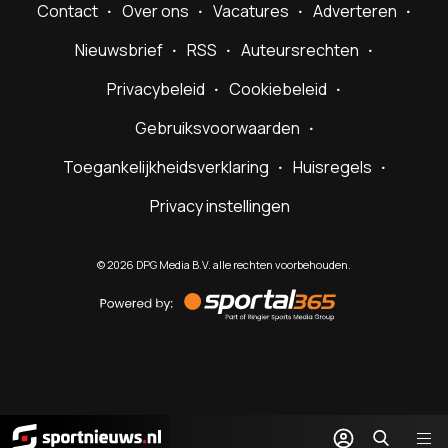
Contact
Over ons
Vacatures
Adverteren
Nieuwsbrief
RSS
Auteursrechten
Privacybeleid
Cookiebeleid
Gebruiksvoorwaarden
Toegankelijkheidsverklaring
Huisregels
Privacy instellingen
©
2026
DPG Media B.V. alle rechten voorbehouden.
Powered
by
Sportal365