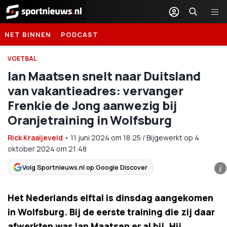
Sportnieuws.nl
NET BINNEN
PODCAST
VOETBAL
Ian Maatsen snelt naar Duitsland
van vakantieadres: vervanger
Frenkie de Jong aanwezig bij
Oranjetraining in Wolfsburg
Rick Kraaijeveld
•
11 juni 2024
om
18:25
/
Bijgewerkt op 4
oktober 2024 om 21:48
Volg Sportnieuws.nl op Google Discover
i
Het Nederlands elftal is dinsdag aangekomen
in Wolfsburg. Bij de eerste training die zij daar
afwerkten was Ian Maatsen er al bij. Hij