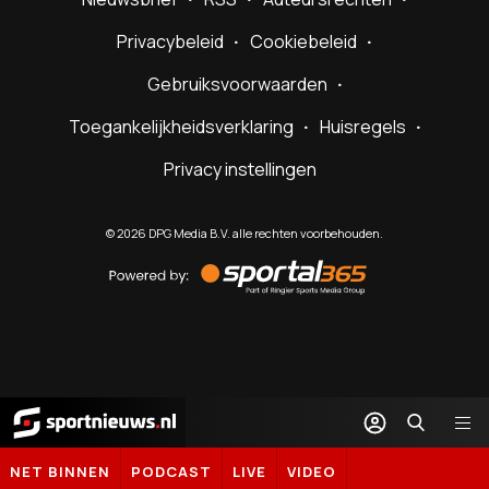
Privacybeleid
Cookiebeleid
Gebruiksvoorwaarden
Toegankelijkheidsverklaring
Huisregels
Privacy instellingen
©
2026
DPG Media B.V. alle rechten voorbehouden.
Powered
by
Sportal365
Sportnieuws.nl
NET BINNEN
PODCAST
LIVE
VIDEO