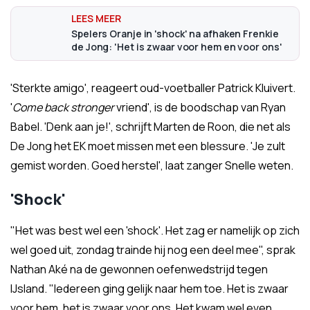
Spelers Oranje in 'shock' na afhaken Frenkie
de Jong: 'Het is zwaar voor hem en voor ons'
'Sterkte amigo', reageert oud-voetballer Patrick Kluivert.
'
Come back
stronger
vriend', is de boodschap van Ryan
Babel. 'Denk aan je!', schrijft Marten de Roon, die net als
De Jong het EK moet missen met een blessure. 'Je zult
gemist worden. Goed herstel', laat zanger Snelle weten.
'Shock'
"Het was best wel een 'shock'. Het zag er namelijk op zich
wel goed uit, zondag trainde hij nog een deel mee", sprak
Nathan Aké na de gewonnen oefenwedstrijd tegen
IJsland. "Iedereen ging gelijk naar hem toe. Het is zwaar
voor hem, het is zwaar voor ons. Het kwam wel even