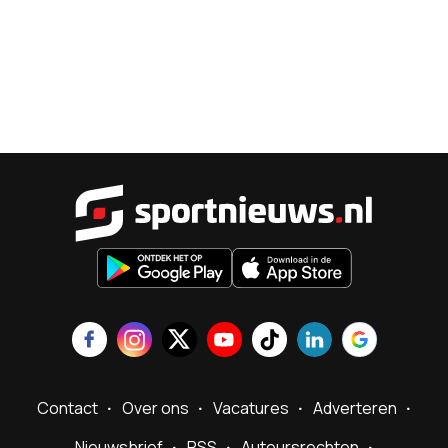
Sportnieu
Contact
Over ons
Vacatures
Adverteren
Nieuwsbrief
RSS
Auteursrechten