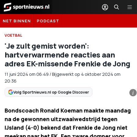
Sportnieuws.nl
NET BINNEN
PODCAST
VOETBAL
'Je zult gemist worden':
hartverwarmende reacties aan
adres EK-missende Frenkie de Jong
11 juni 2024
om
06:49
/
Bijgewerkt op 4 oktober 2024 om
20:36
Volg Sportnieuws.nl op Google Discover
i
Bondscoach Ronald Koeman maakte maandag
na de gewonnen uitzwaaiwedstrijd tegen
IJsland (4-0) bekend dat Frenkie de Jong niet
meekan naar het EK. Een zware domper voor